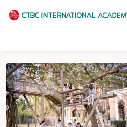
HOME
ABOUT US
ADMISSIONS
ACADEMICS
SCHOOL LIFE
NEWS
PATHWAYS
LOCATION
ENROLLMENT INFO
SCHEDULE
CONTACT US
INTERVIEW