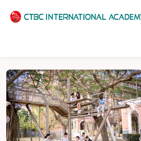
HOME
ABOUT US
ADMISSIONS
ACADEMICS
SCHOOL LIFE
NEWS
PATHWAYS
LOCATION
ENROLLMENT INFO
SCHEDULE
CONTACT US
INTERVIEW