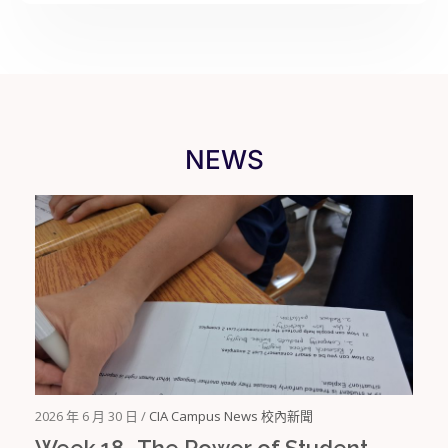
NEWS
2026 年 6 月 30 日 /
CIA Campus News 校內新聞
Week 18 -The Power of Student