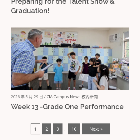
Preparing for the Talent Show &
Graduation!
2026 年 5 月 29 日 /
CIA Campus News 校內新聞
Week 13 -Grade One Performance
1
2
3
10
Next »
...