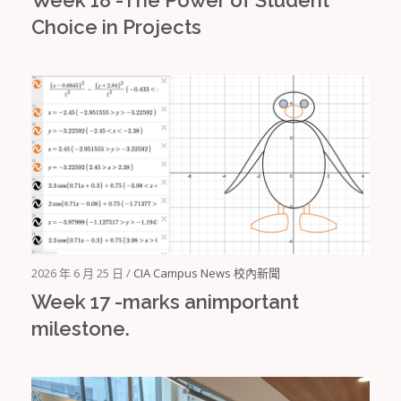
Choice in Projects
2026 年 6 月 25 日 /
CIA Campus News 校內新聞
Week 17 -marks animportant
milestone.