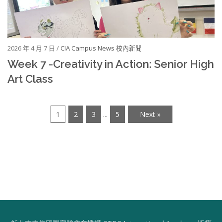
2026 年 4 月 7 日 /
CIA Campus News 校內新聞
Week 7 -Creativity in Action: Senior High
Art Class
1
2
3
5
Next »
...