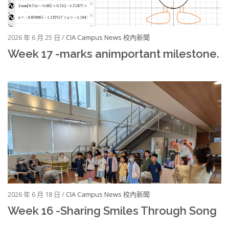
2026 年 6 月 25 日 /
CIA Campus News 校內新聞
Week 17 -marks animportant milestone.
2026 年 6 月 18 日 /
CIA Campus News 校內新聞
Week 16 -Sharing Smiles Through Song