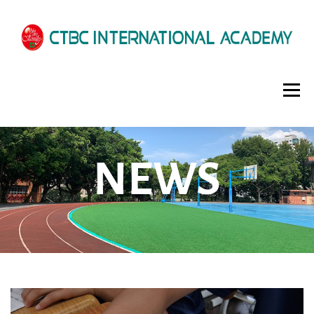
選單
HOME
ABOUT US
ADMISSIONS
NEWS
ACADEMICS
SCHOOL LIFE
NEWS
PATHWAYS
LOCATION
ENROLLMENT INFO
SCHEDULE
CONTACT US
INTERVIEW