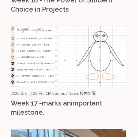
Choice in Projects
2026 年 6 月 25 日 /
CIA Campus News 校內新聞
Week 17 -marks animportant
milestone.