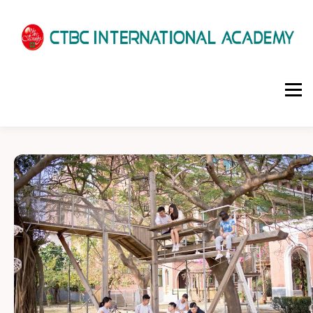
選單
HOME
ABOUT US
ADMISSIONS
ACADEMICS
SCHOOL LIFE
NEWS
PATHWAYS
LOCATION
ENROLLMENT INFO
SCHEDULE
CONTACT US
INTERVIEW