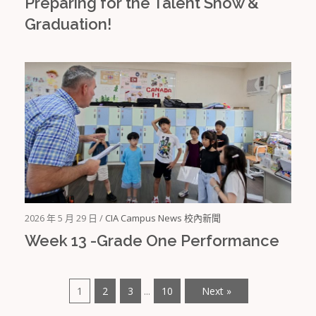
Preparing for the Talent Show &
Graduation!
2026 年 5 月 29 日 /
CIA Campus News 校內新聞
Week 13 -Grade One Performance
1
2
3
10
Next »
...