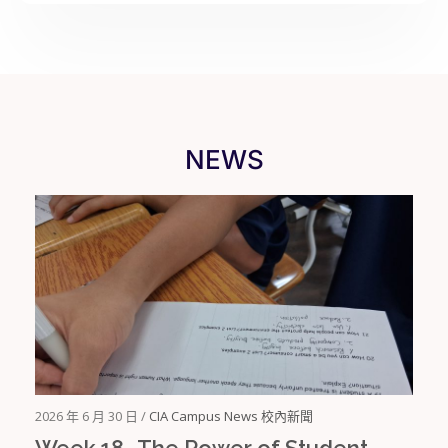
NEWS
2026 年 6 月 30 日 /
CIA Campus News 校內新聞
Week 18 -The Power of Student