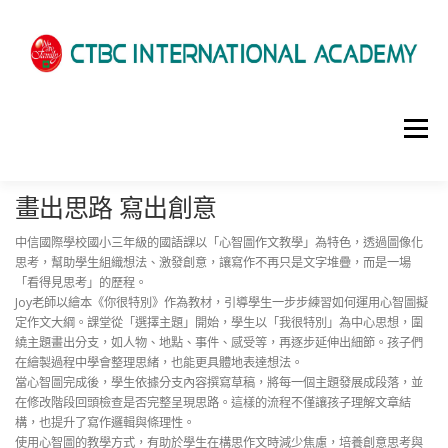
選單
畫出思路 寫出創意
HOME
ABOUT US
ADMISSIONS
中信國際學校國小三年級的國語課以「心智圖作文教學」為特色，透過圖像化
思考，幫助學生組織想法、激發創意，讓寫作不再只是文字堆疊，而是一場
ACADEMICS
SCHOOL LIFE
NEWS
「看得見思考」的歷程。
Joy老師以繪本《你很特別》作為教材，引導學生一步步練習如何運用心智圖擬
定作文大綱。課堂從「選擇主題」開始，學生以「我很特別」為中心思想，圍
繞主題畫出分支，如人物、地點、事件、感受等，再逐步延伸出細節。孩子們
PATHWAYS
LOCATION
ENROLLMENT INFO
在繪製過程中學會整理思緒，也能更具體地表達想法。
當心智圖完成後，學生依據分支內容撰寫草稿，將每一個主題發展成段落，並
在修改階段回頭檢查是否完整呈現思路。這樣的流程不僅讓孩子理解文章結
構，也提升了寫作邏輯與條理性。
SCHEDULE
CONTACT US
INTERVIEW
使用心智圖的教學方式，有助於學生在構思作文時減少焦慮，培養創意思考與