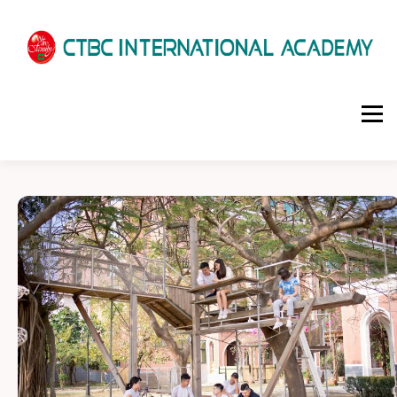
選單
HOME
ABOUT US
ADMISSIONS
ACADEMICS
SCHOOL LIFE
NEWS
PATHWAYS
LOCATION
ENROLLMENT INFO
SCHEDULE
CONTACT US
INTERVIEW