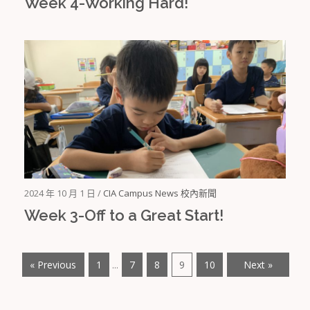
Week 4-Working Hard!
2024 年 10 月 1 日 /
CIA Campus News 校內新聞
Week 3-Off to a Great Start!
« Previous
1
7
8
9
10
Next »
...