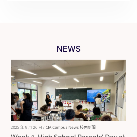
NEWS
2025 年 9 月 26 日 /
CIA Campus News 校內新聞
Week 2-High School Parents’ Day at