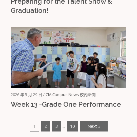
Preparing for the Talent Show &
Graduation!
2026 年 5 月 29 日 /
CIA Campus News 校內新聞
Week 13 -Grade One Performance
1
2
3
10
Next »
...