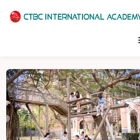
HOME
ABOUT US
ADMISSIONS
ACADEMICS
SCHOOL LIFE
NEWS
PATHWAYS
LOCATION
ENROLLMENT INFO
SCHEDULE
CONTACT US
INTERVIEW