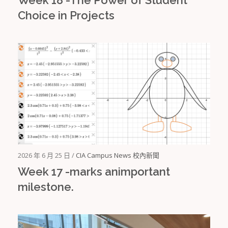
Choice in Projects
2026 年 6 月 25 日 /
CIA Campus News 校內新聞
Week 17 -marks animportant
milestone.