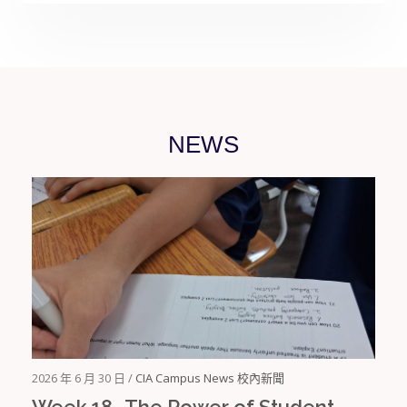
NEWS
2026 年 6 月 30 日 /
CIA Campus News 校內新聞
Week 18 -The Power of Student